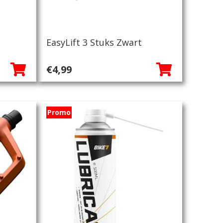
EasyLift 3 Stuks Zwart
ke
€
4,99
Promo