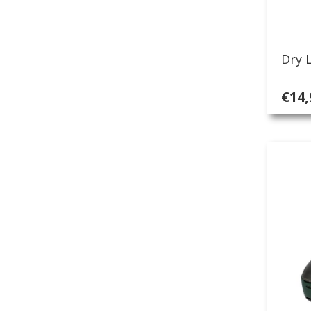
Dry 
€
14,