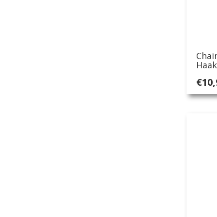
Chai
Haak
€
10,