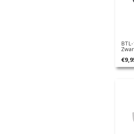
BTL-
Zwar
€
9,9