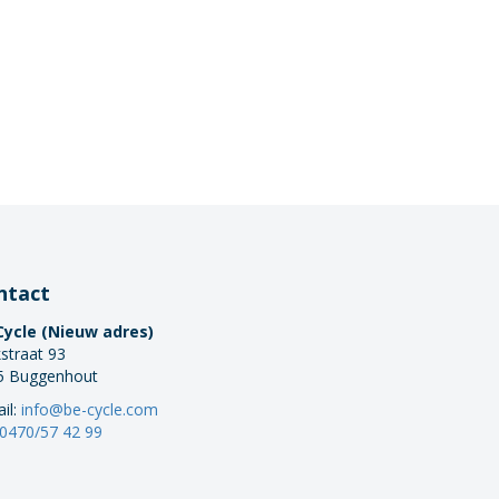
ntact
Cycle (Nieuw adres)
straat 93
5 Buggenhout
il:
info@be-cycle.com
0470/57 42 99