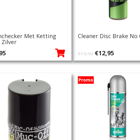
nchecker Met Ketting
Cleaner Disc Brake No 
 Zilver
Oorspronkeli
Huidige
95
€
12,95
€
15,90
prijs
prijs
was:
is:
€15,90.
€12,95.
Promo