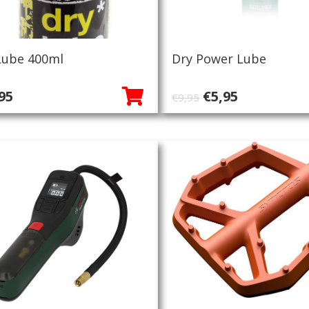
Lube 400ml
Dry Power Lube
Oorspronkelij
Huidige
95
€
5,95
€
9,95
prijs
prijs
was:
is:
€9,95.
€5,95.