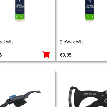
eal Wit
BioWax Wit
5
€
9,95