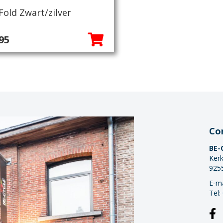
Fold Zwart/zilver
95
Co
BE-
Kerk
925
E-ma
Tel: