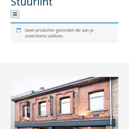
Stuurlint
Categorie
Geen producten gevonden die aan je
zoekcriteria voldoen.
Verhuur
Banden
Fietsen
Fietsaccessoires
Zadels accessoires en onderdelen
Stuur Accessoires
Handvatten/Stuurlinten
Bagagerek
Batterijen
Bidon /drinkbus
Bidonhouder
Fietsbel