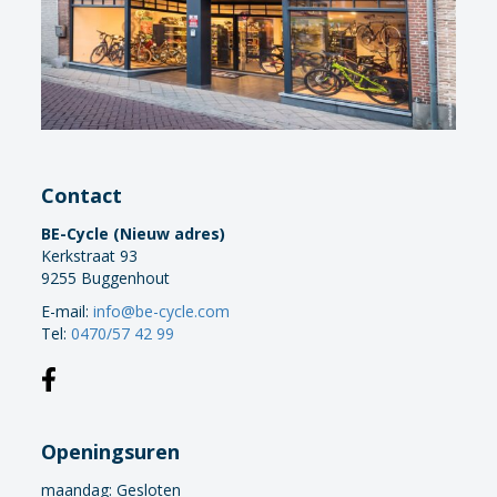
Fietscomputer/GPS
Fietspomp
Fietsslot
Fietstassen
Kettingkast/Scherm
Kinderzitje
Minipompen/Co2 pompen
Contact
Schoenplaatjes
BE-Cycle (Nieuw adres)
Snelbinder
Kerkstraat 93
Spatbord
9255 Buggenhout
Standaard
E-mail:
info@be-cycle.com
Veiligheidsmateriaal
Tel:
0470/57 42 99
Fietsonderhoud
Fietsonderdelen
Kledij
Openingsuren
Sportvoeding
Verlichting
maandag:
Gesloten