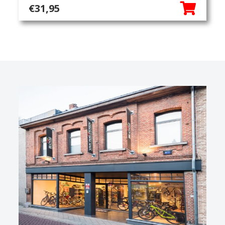
€
31,95
Handschoenen
Helm
Onderkleding
Overschoenen
Schoenen
Sokken
Veiligheidskledij/fluo
Sportvoeding
Verlichting
Verzorging