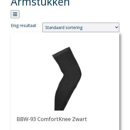
Armstukken
Enig resultaat
Categorie
Verhuur
Banden
Fietsen
Fietsaccessoires
Fietsonderhoud
Fietsonderdelen
Kledij
Regenkledij
Armstukken
Casual kledij
BBW-93 ComfortKnee Zwart
Fietsbril
Fietsbroek kort man