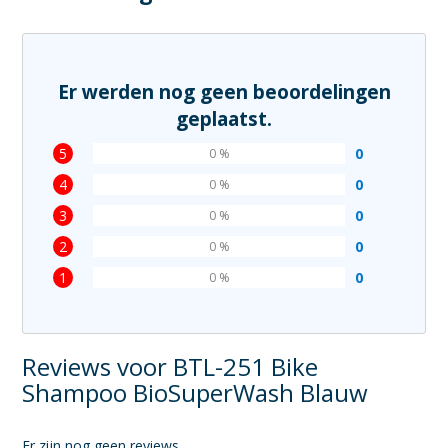
Er werden nog geen beoordelingen
geplaatst.
5
0
0 %
4
0
0 %
3
0
0 %
2
0
0 %
1
0
0 %
Reviews voor BTL-251 Bike
Shampoo BioSuperWash Blauw
Er zijn nog geen reviews