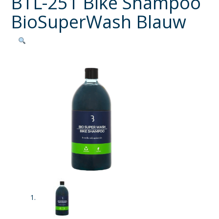
BTL-251 Bike Shampoo
BioSuperWash Blauw