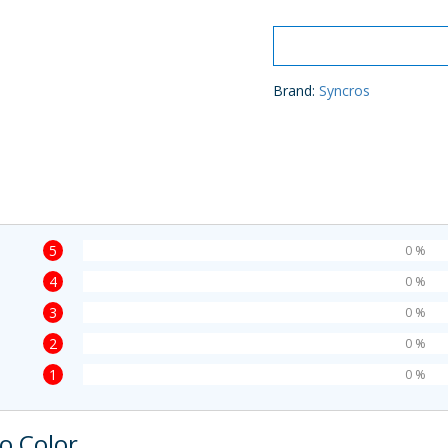
Brand:
Syncros
5
0 %
4
0 %
3
0 %
2
0 %
1
0 %
o Color