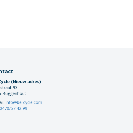
ntact
Cycle (Nieuw adres)
straat 93
5 Buggenhout
il:
info@be-cycle.com
0470/57 42 99