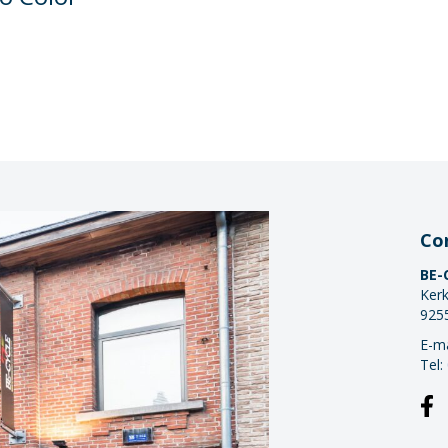
Co
BE-
Kerk
925
E-ma
Tel: