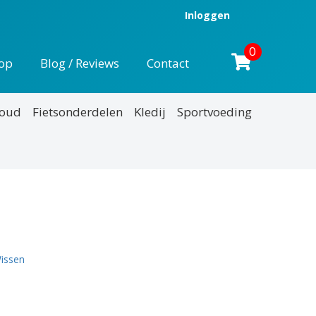
Inloggen
0
op
Blog / Reviews
Contact
houd
Fietsonderdelen
Kledij
Sportvoeding
nkelijke
uidige
rijs
:
issen
12,95.