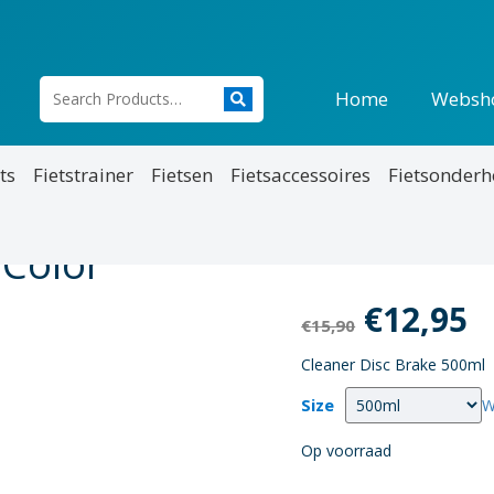
Home
Websh
ts
Fietstrainer
Fietsen
Fietsaccessoires
Fietsonder
 Color
Oorspro
H
€
12,95
€
15,90
prijs
p
Cleaner Disc Brake 500ml
was:
is
Size
W
€15,90.
€
Op voorraad