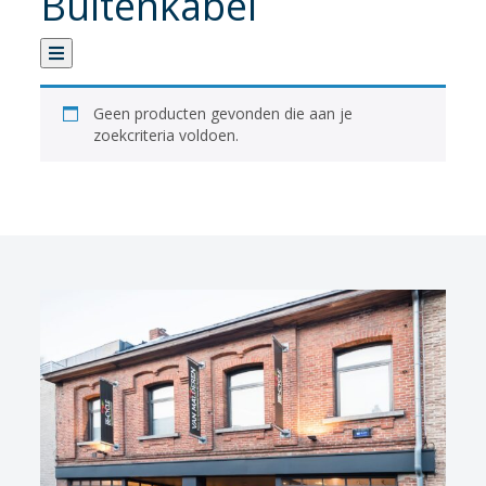
Buitenkabel
Categorie
Geen producten gevonden die aan je
zoekcriteria voldoen.
Verhuur
Banden
Fietsen
Fietsaccessoires
Fietsonderhoud
Fietsonderdelen
Sturen
Achterderailleur
Cassette/tandwielen
Ketting
Pedalen
Remonderdelen