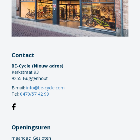
Remhendel
Remschijf
Stuurpen
Trapas
Wielen
Zadel
Zadelpen
Contact
Kledij
BE-Cycle (Nieuw adres)
Kerkstraat 93
Sportvoeding
9255 Buggenhout
Verlichting
E-mail:
info@be-cycle.com
Verzorging
Tel:
0470/57 42 99
Openingsuren
maandag:
Gesloten