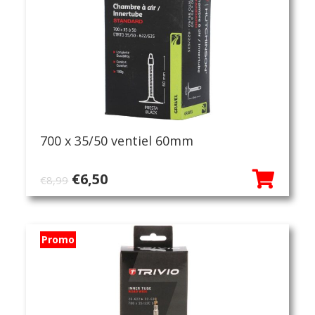
700 x 35/50 ventiel 60mm
Oorspronkelijke
Huidige
€
6,50
€
8,99
prijs
prijs
was:
is:
€8,99.
€6,50.
Promo