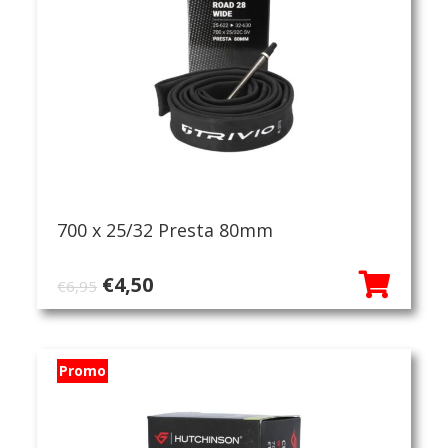
700 x 25/32 Presta 80mm
Oorspronkelijke
Huidige
€
4,50
€
6,95
prijs
prijs
was:
is:
€6,95.
€4,50.
Promo