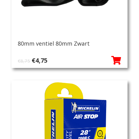
80mm ventiel 80mm Zwart
Oorspronkelijke
Huidige
€
4,75
€
8,75
prijs
prijs
was:
is:
€8,75.
€4,75.