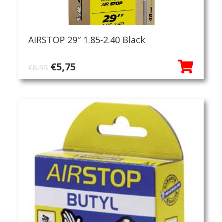
AIRSTOP 29″ 1.85-2.40 Black
Oorspronkelijke
Huidige
€
5,75
€
8,95
prijs
prijs
was:
is:
€8,95.
€5,75.