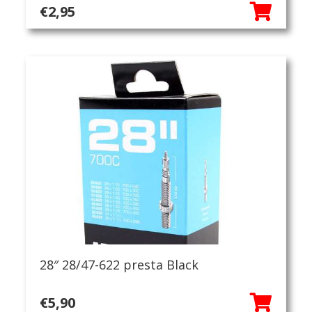
€
2,95
28″ 28/47-622 presta Black
€
5,90