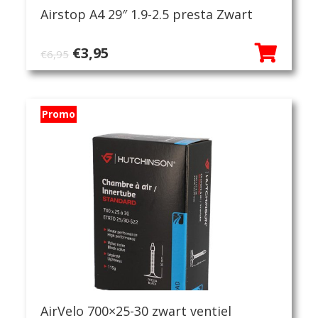
Airstop A4 29″ 1.9-2.5 presta Zwart
Oorspronkelijke
Huidige
€
3,95
€
6,95
prijs
prijs
was:
is:
€6,95.
€3,95.
Promo
AirVelo 700×25-30 zwart ventiel