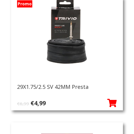
Promo
29X1.75/2.5 SV 42MM Presta
Oorspronkelijke
Huidige
€
4,99
€
6,99
prijs
prijs
was:
is:
€6,99.
€4,99.