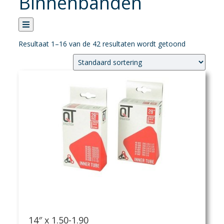
Binnenbanden
Resultaat 1–16 van de 42 resultaten wordt getoond
Categorie
Verhuur
Banden
Buitenbanden
Banden accessoires en onderdelen
Binnenbanden
Fietsen
Fietsaccessoires
Fietsonderhoud
Fietsonderdelen
Kledij
Sportvoeding
14″ x 1.50-1.90