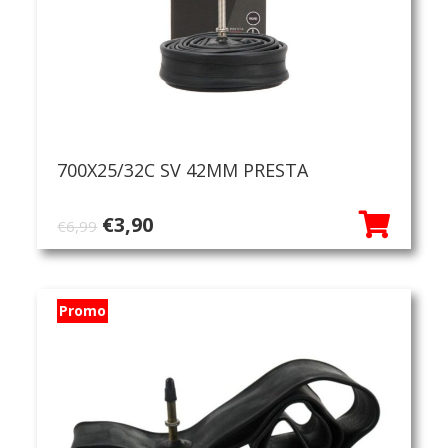
700X25/32C SV 42MM PRESTA
Oorspronkelijke
Huidige
€
3,90
€
6,99
prijs
prijs
was:
is:
€6,99.
€3,90.
Promo