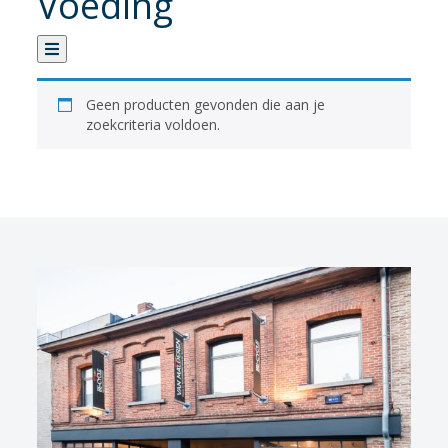
Voeding
Categorie
Geen producten gevonden die aan je
zoekcriteria voldoen.
Verhuur
Banden
Fietsen
Fietsaccessoires
Fietsonderhoud
Fietsonderdelen
Kledij
Sportvoeding
Verlichting
Verzorging