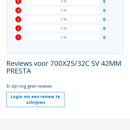
5
0
0 %
4
0
0 %
3
0
0 %
2
0
0 %
1
0
0 %
Reviews voor 700X25/32C SV 42MM
PRESTA
Er zijn nog geen reviews
Login om een review te
schrijven