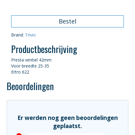
€6,99.
€3,90.
Bestel
Brand:
Trivio
Productbeschrijving
Presta ventiel 42mm
Voor breedte 25-35
Ertro 622
Beoordelingen
Er werden nog geen beoordelingen
geplaatst.