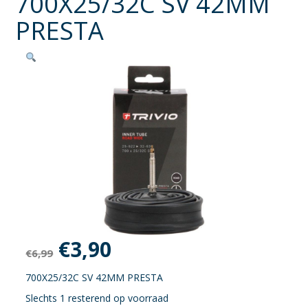
700X25/32C SV 42MM
PRESTA
Oorspronkelijke
Huidige
€
3,90
€
6,99
prijs
prijs
700X25/32C SV 42MM PRESTA
Slechts 1 resterend op voorraad
was:
is: