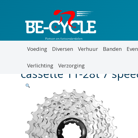
Voeding
Diversen
Verhuur
Banden
Even
Verlichting
Verzorging
cassette 11-28t 7 speed