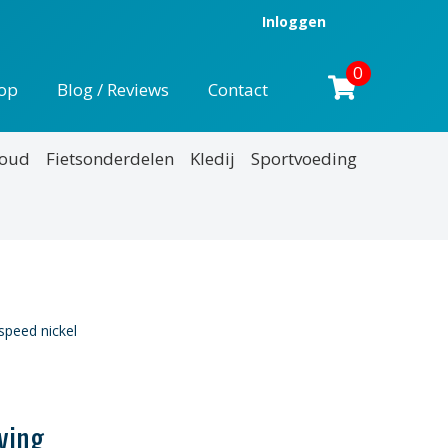
Inloggen
0
op
Blog / Reviews
Contact
houd
Fietsonderdelen
Kledij
Sportvoeding
speed nickel
ving