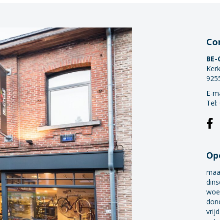
Co
BE-
Kerk
925
E-ma
Tel:
Op
maa
dins
woe
don
vrij