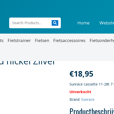
Home
Websh
ts
Fietstrainer
Fietsen
Fietsaccessoires
Fietsonder
 nickel Zilver
€
18,95
Sunrace cassette 11-28t 7 
Uitverkocht
Brand:
Sunrace
Productbeschrij