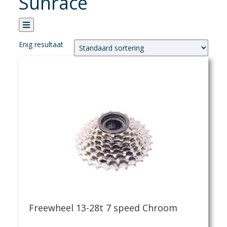
Sunrace
Enig resultaat
Categorie
Verhuur
Banden
Fietsen
Fietsaccessoires
Fietsonderhoud
Fietsonderdelen
Kledij
Sportvoeding
Verlichting
Verzorging
Freewheel 13-28t 7 speed Chroom