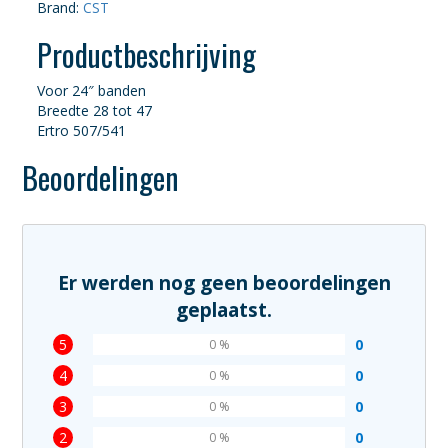
Brand:
CST
Productbeschrijving
Voor 24″ banden
Breedte 28 tot 47
Ertro 507/541
Beoordelingen
Er werden nog geen beoordelingen
geplaatst.
5
0
0 %
4
0
0 %
3
0
0 %
2
0
0 %