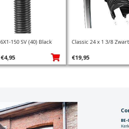
6X1-150 SV (40) Black
Classic 24 x 1 3/8 Zwar
Oorspronkelijke
Huidige
€
4,95
€
19,95
prijs
prijs
was:
is:
€6,95.
€4,95.
Co
BE-
Kerk