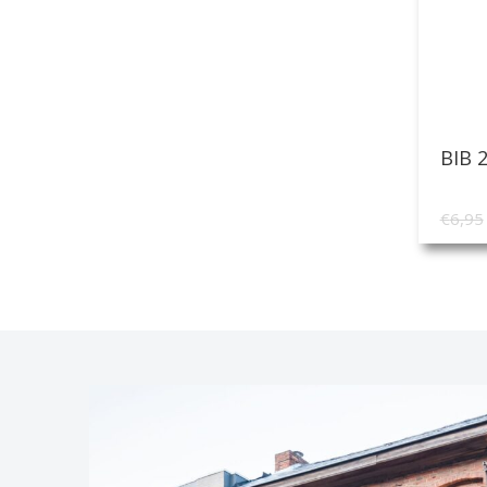
BIB 2
€
6,95