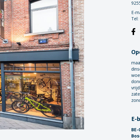
925
E-ma
Tel:
Op
maa
dins
woe
don
vrij
zate
zon
E-
BE-
Bos