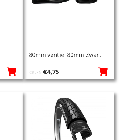
80mm ventiel 80mm Zwart
Oorspronkelijke
Huidige
€
4,75
€
8,75
prijs
prijs
was:
is:
€8,75.
€4,75.