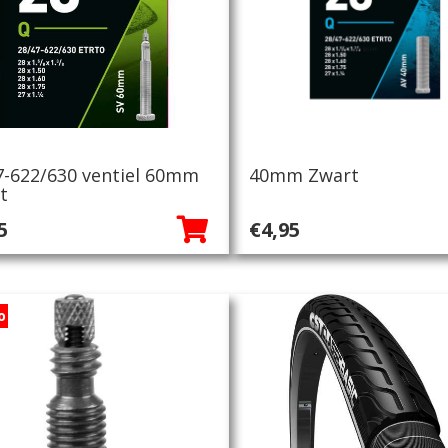
7-622/630 ventiel 60mm
40mm Zwart
t
5
€
4,95
o