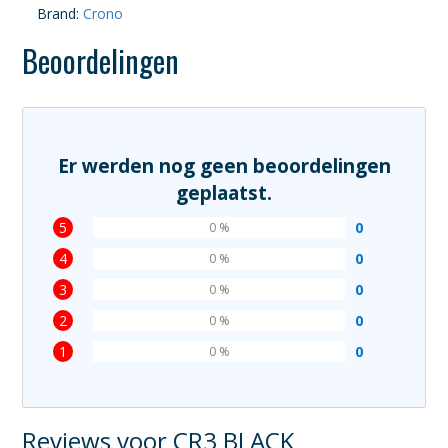
Brand:
Crono
Beoordelingen
Er werden nog geen beoordelingen
geplaatst.
5
0
0 %
4
0
0 %
3
0
0 %
2
0
0 %
1
0
0 %
Reviews voor CR3 BLACK