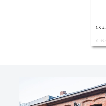
CX 3
€
149,