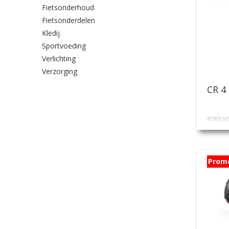
Fietsonderhoud
Fietsonderdelen
Kledij
Sportvoeding
Verlichting
Verzorging
CR 4
€
99,9
Prom