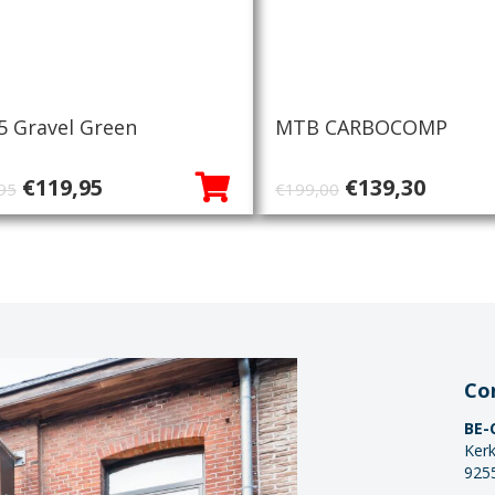
.5 Gravel Green
MTB CARBOCOMP
Oorspronkelijke
Huidige
Oorspronkeli
Huidi
€
119,95
€
139,30
95
€
199,00
prijs
prijs
prijs
prijs
was:
is:
was:
is:
€149,95.
€119,95.
€199,00.
€139,3
Co
BE-
Kerk
925