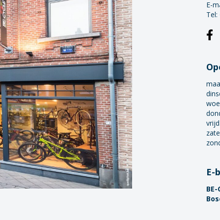
E-ma
Tel:
Op
maa
dins
woe
don
vrij
zate
zon
E-
BE-
Bos