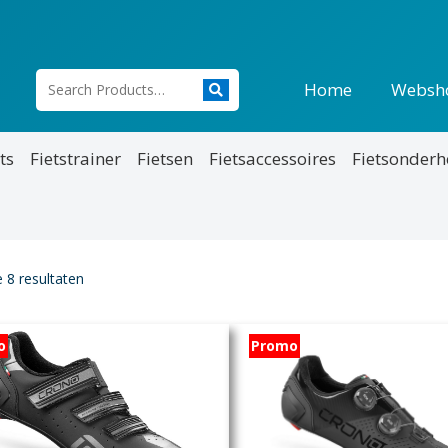
Home
Websh
ts
Fietstrainer
Fietsen
Fietsaccessoires
Fietsonder
e 8 resultaten
o
Promo