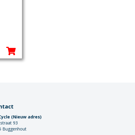
jke
ge
0.
ntact
Cycle (Nieuw adres)
straat 93
5 Buggenhout