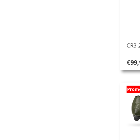
CR3 
€
99,
Prom