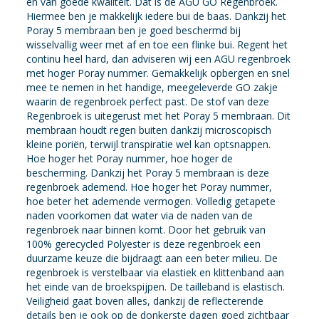
en van goede kwaliteit. Dat is de AGU GO Regenbroek.
Hiermee ben je makkelijk iedere bui de baas. Dankzij het
Poray 5 membraan ben je goed beschermd bij
wisselvallig weer met af en toe een flinke bui. Regent het
continu heel hard, dan adviseren wij een AGU regenbroek
met hoger Poray nummer. Gemakkelijk opbergen en snel
mee te nemen in het handige, meegeleverde GO zakje
waarin de regenbroek perfect past. De stof van deze
Regenbroek is uitegerust met het Poray 5 membraan. Dit
membraan houdt regen buiten dankzij microscopisch
kleine poriën, terwijl transpiratie wel kan optsnappen.
Hoe hoger het Poray nummer, hoe hoger de
bescherming. Dankzij het Poray 5 membraan is deze
regenbroek ademend. Hoe hoger het Poray nummer,
hoe beter het ademende vermogen. Volledig getapete
naden voorkomen dat water via de naden van de
regenbroek naar binnen komt. Door het gebruik van
100% gerecycled Polyester is deze regenbroek een
duurzame keuze die bijdraagt aan een beter milieu. De
regenbroek is verstelbaar via elastiek en klittenband aan
het einde van de broekspijpen. De tailleband is elastisch.
Veiligheid gaat boven alles, dankzij de reflecterende
details ben je ook op de donkerste dagen goed zichtbaar