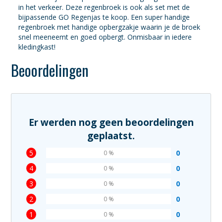
in het verkeer. Deze regenbroek is ook als set met de
bijpassende GO Regenjas te koop. Een super handige
regenbroek met handige opbergzakje waarin je de broek
snel meeneemt en goed opbergt. Onmisbaar in iedere
kledingkast!
Beoordelingen
Er werden nog geen beoordelingen
geplaatst.
5
0
0 %
4
0
0 %
3
0
0 %
2
0
0 %
1
0
0 %