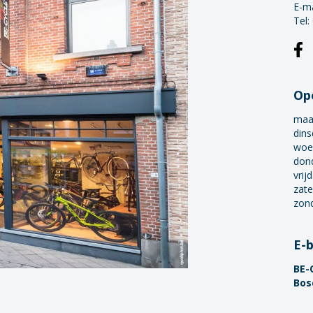
E-ma
Tel:
Op
maa
dins
woe
don
vrij
zate
zon
E-
BE-
Bos