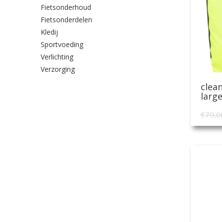
Fietsonderhoud
Fietsonderdelen
Kledij
Sportvoeding
Verlichting
Verzorging
clean
larg
€
70,0