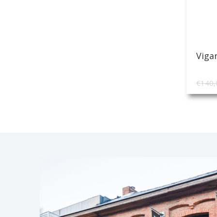
Viga
€
140,