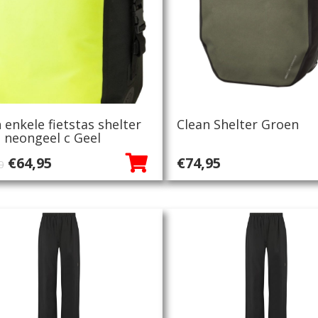
 enkele fietstas shelter
Clean Shelter Groen
e neongeel c Geel
Oorspronkelijke
Huidige
€
64,95
€
74,95
0
prijs
prijs
was:
is:
€70,00.
€64,95.