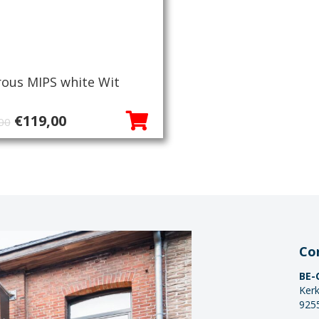
rous MIPS white Wit
Oorspronkelijke
Huidige
€
119,00
00
prijs
prijs
was:
is:
€140,00.
€119,00.
Co
BE-
Kerk
925