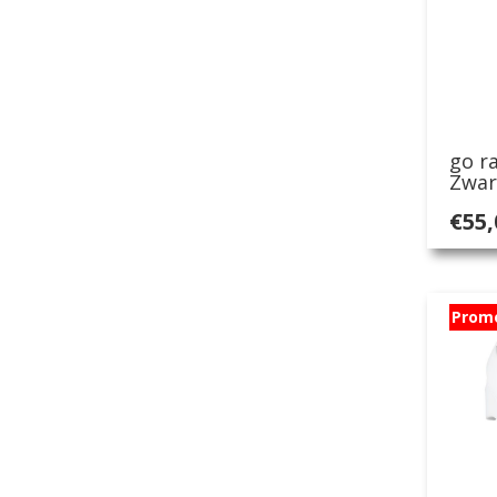
go ra
Zwar
€
55,
Prom