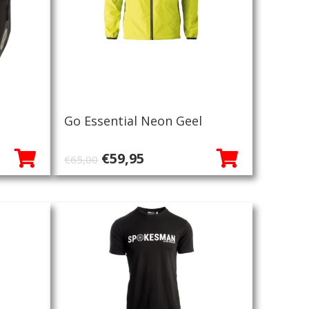
Go Essential Neon Geel
Oorspronkelijke
Huidige
€
59,95
€
65,00
prijs
prijs
was:
is:
€65,00.
€59,95.