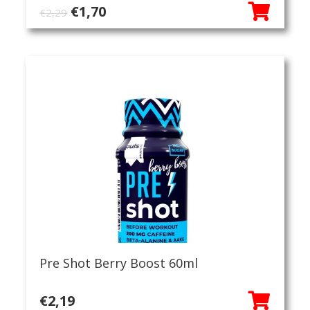
Oorspronkelijke
Huidige
€
1,70
€
2,29
prijs
prijs
was:
is:
€2,29.
€1,70.
Pre Shot Berry Boost 60ml
€
2,19