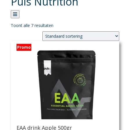
Puls Nutrition
Toont alle 7 resultaten
Categorie
Promo
Verhuur
Banden
Fietsen
Fietsaccessoires
Fietsonderhoud
Fietsonderdelen
Kledij
Sportvoeding
Verlichting
Verzorging
EAA drink Apple 500gr