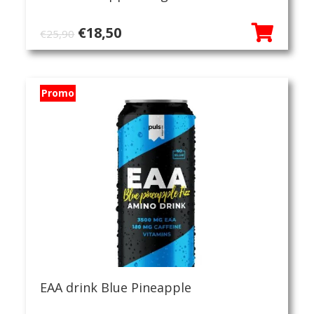
Oorspronkelijke
Huidige
€
18,50
€
25,90
prijs
prijs
was:
is:
€25,90.
€18,50.
Promo
EAA drink Blue Pineapple