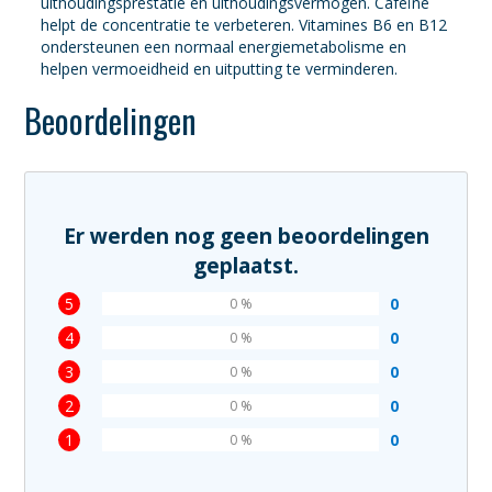
uithoudingsprestatie en uithoudingsvermogen. Cafeïne
helpt de concentratie te verbeteren. Vitamines B6 en B12
ondersteunen een normaal energiemetabolisme en
helpen vermoeidheid en uitputting te verminderen.
Beoordelingen
Er werden nog geen beoordelingen
geplaatst.
5
0
0 %
4
0
0 %
3
0
0 %
2
0
0 %
1
0
0 %