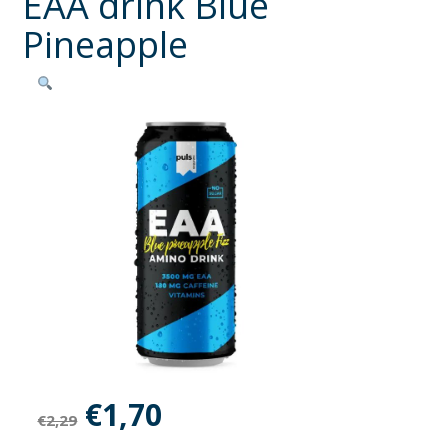
EAA drink Blue
Pineapple
Oorspronkelijke
Huidige
€
1,70
€
2,29