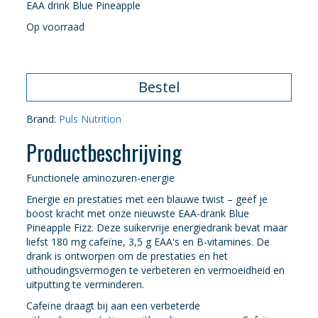
prijs
prijs
EAA drink Blue Pineapple
Op voorraad
was:
is:
€2,29.
€1,70.
Bestel
Brand:
Puls Nutrition
Productbeschrijving
Functionele aminozuren-energie
Energie en prestaties met een blauwe twist – geef je
boost kracht met onze nieuwste EAA-drank Blue
Pineapple Fizz. Deze suikervrije energiedrank bevat maar
liefst 180 mg cafeïne, 3,5 g EAA's en B-vitamines. De
drank is ontworpen om de prestaties en het
uithoudingsvermogen te verbeteren en vermoeidheid en
uitputting te verminderen.
Cafeïne draagt bij aan een verbeterde