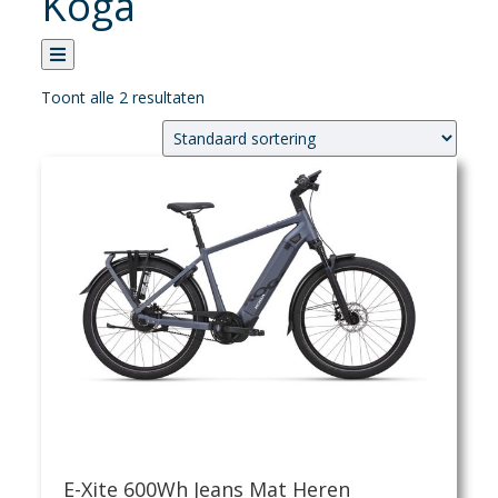
Koga
Toont alle 2 resultaten
Categorie
Verhuur
Banden
Fietsen
Fietsaccessoires
Fietsonderhoud
Fietsonderdelen
Kledij
Sportvoeding
Verlichting
Verzorging
E-Xite 600Wh Jeans Mat Heren