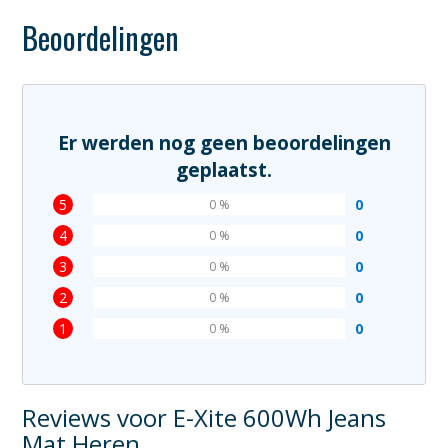
Beoordelingen
Er werden nog geen beoordelingen
geplaatst.
5
0
0 %
4
0
0 %
3
0
0 %
2
0
0 %
1
0
0 %
Reviews voor E-Xite 600Wh Jeans
Mat Heren