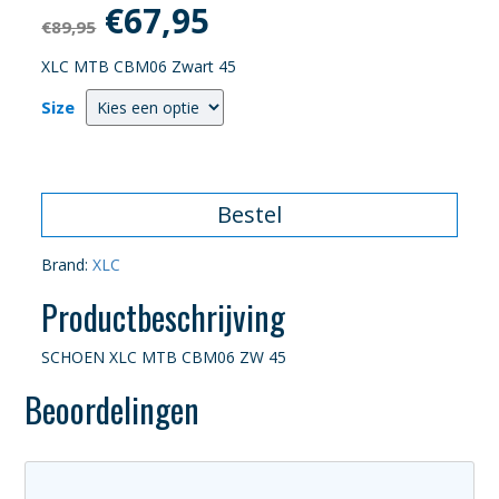
Oorspronkelijke
Huidige
€
67,95
€
89,95
prijs
prijs
XLC MTB CBM06 Zwart 45
was:
is:
Size
€89,95.
€67,95.
Bestel
Brand:
XLC
Productbeschrijving
SCHOEN XLC MTB CBM06 ZW 45
Beoordelingen