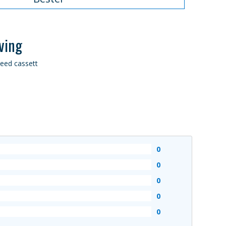
ving
peed cassett
0
0
0
0
0