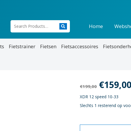
Home
Websh
ts
Fietstrainer
Fietsen
Fietsaccessoires
Fietsonder
Oorspr
€
159,0
€
199,00
prijs
XDR 12 speed 10-33
Slechts 1 resterend op voo
was:
€199,00