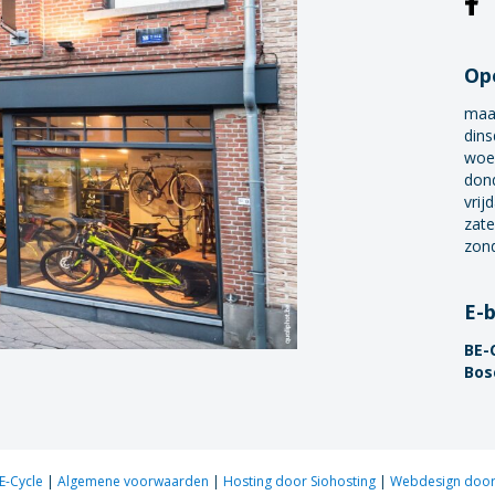
Op
maa
dins
woe
don
vrij
zate
zon
E-
BE-
Bos
E-Cycle
|
Algemene voorwaarden
|
Hosting door Siohosting
|
Webdesign door 