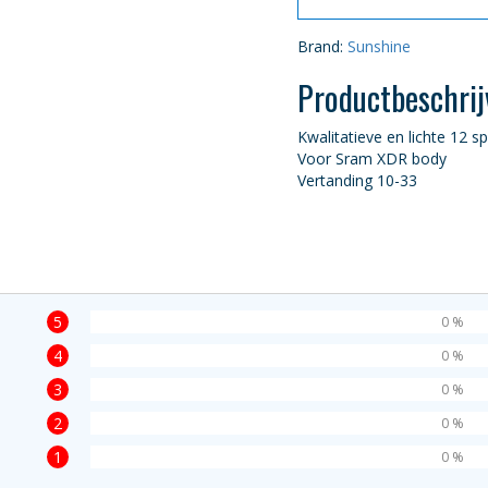
Brand:
Sunshine
Productbeschrij
Kwalitatieve en lichte 12 s
Voor Sram XDR body
Vertanding 10-33
5
0 %
4
0 %
3
0 %
2
0 %
1
0 %