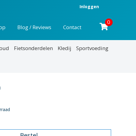
Inloggen
0
op
Blog / Reviews
Contact
houd
Fietsonderdelen
Kledij
Sportvoeding
onkelijke
Huidige
0
prijs
rraad
is:
.
€159,00.
Bestel