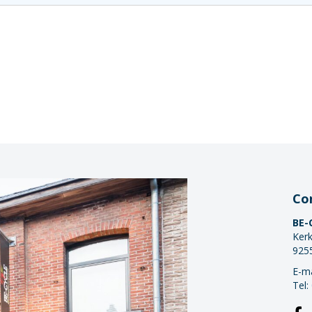
Co
BE-
Kerk
925
E-ma
Tel: