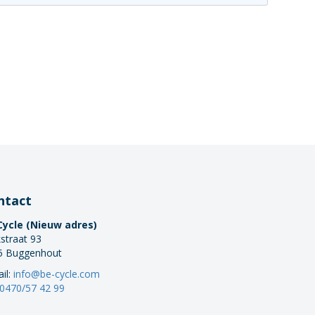
ntact
Cycle (Nieuw adres)
straat 93
5 Buggenhout
il:
info@be-cycle.com
0470/57 42 99