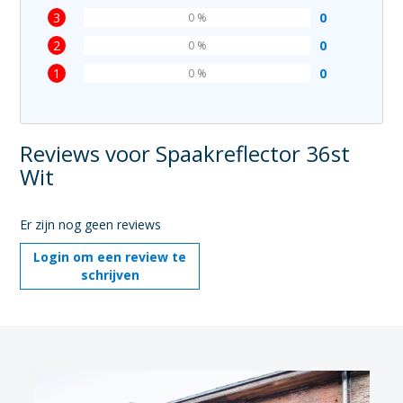
3
0
0 %
2
0
0 %
1
0
0 %
Reviews voor Spaakreflector 36st
Wit
Er zijn nog geen reviews
Login om een review te
schrijven