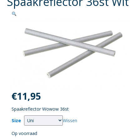
Spaakreflector 36st Wit
€
11,95
Spaakreflector Wowow 36st
Size
Wissen
Op voorraad