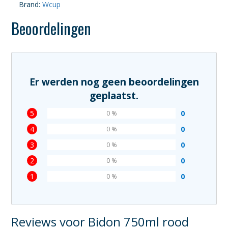
Brand:
Wcup
Beoordelingen
Er werden nog geen beoordelingen
geplaatst.
5
0
0 %
4
0
0 %
3
0
0 %
2
0
0 %
1
0
0 %
Reviews voor Bidon 750ml rood