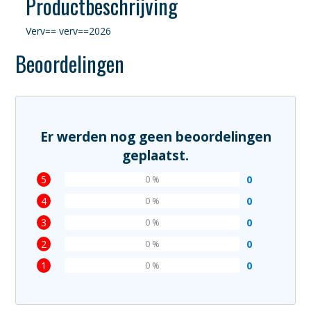
Productbeschrijving
Verv== verv==2026
Beoordelingen
Er werden nog geen beoordelingen
geplaatst.
5
0
0 %
4
0
0 %
3
0
0 %
2
0
0 %
1
0
0 %