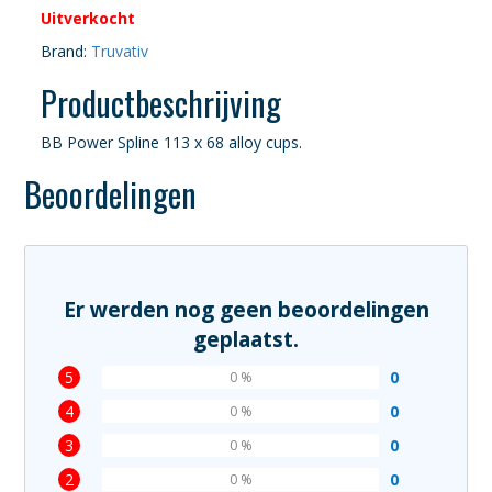
Uitverkocht
was:
is:
Brand:
Truvativ
€25,99.
€19,75.
Productbeschrijving
BB Power Spline 113 x 68 alloy cups.
Beoordelingen
Er werden nog geen beoordelingen
geplaatst.
5
0
0 %
4
0
0 %
3
0
0 %
2
0
0 %