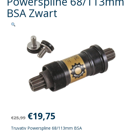
Powerspline 68/113mm
BSA Zwart
Oorspronkelijke
Huidige
€
19,75
€
25,99
prijs
prijs
Truvativ Powerspline 68/113mm BSA