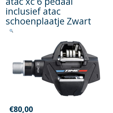
atac xc 6 pedaal
inclusief atac
schoenplaatje Zwart
€
80,00