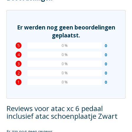
Er werden nog geen beoordelingen
geplaatst.
5
0
0 %
4
0
0 %
3
0
0 %
2
0
0 %
1
0
0 %
Reviews voor atac xc 6 pedaal
inclusief atac schoenplaatje Zwart
Er zijn nog geen reviews