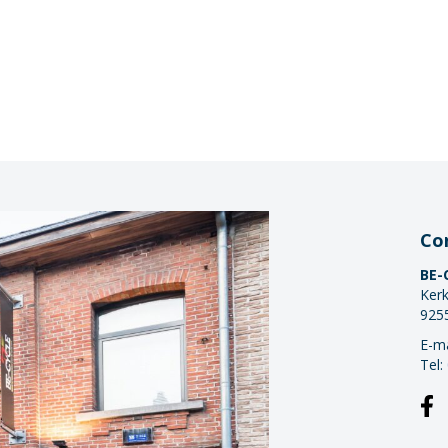
Co
BE-
Kerk
925
E-ma
Tel: