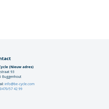
ntact
Cycle (Nieuw adres)
straat 93
5 Buggenhout
il:
info@be-cycle.com
0470/57 42 99