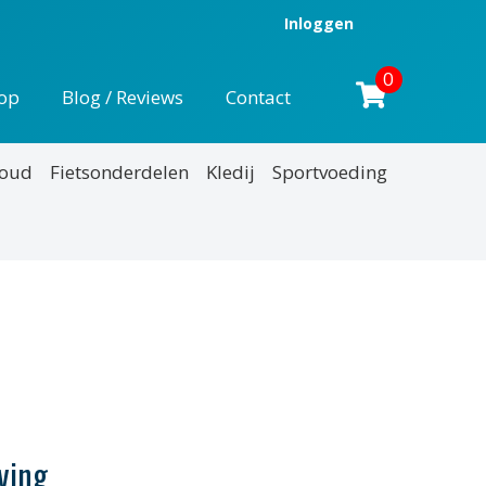
Inloggen
0
op
Blog / Reviews
Contact
houd
Fietsonderdelen
Kledij
Sportvoeding
nkelijke
uidige
rijs
:
21,95.
ving