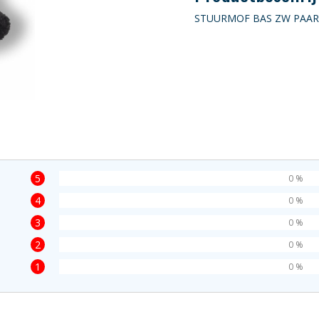
STUURMOF BAS ZW PAA
5
0 %
4
0 %
3
0 %
2
0 %
1
0 %