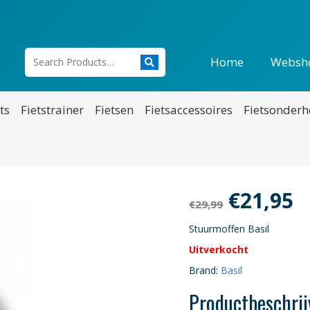
Home
Websh
ts
Fietstrainer
Fietsen
Fietsaccessoires
Fietsonder
Oorspro
H
€
21,95
€
29,99
prijs
p
Stuurmoffen Basil
Uitverkocht
was:
is
Brand:
Basil
€29,99.
€
Productbeschrij