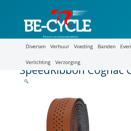
Diversen
Verhuur
Voeding
Banden
Even
Verlichting
Verzorging
SpeedRibbon Cognac C