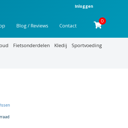
Inloggen
0
op
Blog / Reviews
Contact
houd
Fietsonderdelen
Kledij
Sportvoeding
nkelijke
uidige
rijs
:
issen
16,95.
rraad