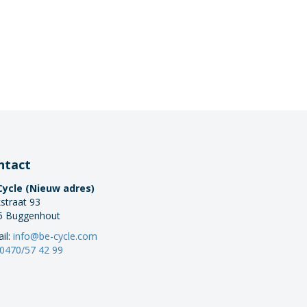
ntact
Cycle (Nieuw adres)
straat 93
5 Buggenhout
il:
info@be-cycle.com
0470/57 42 99