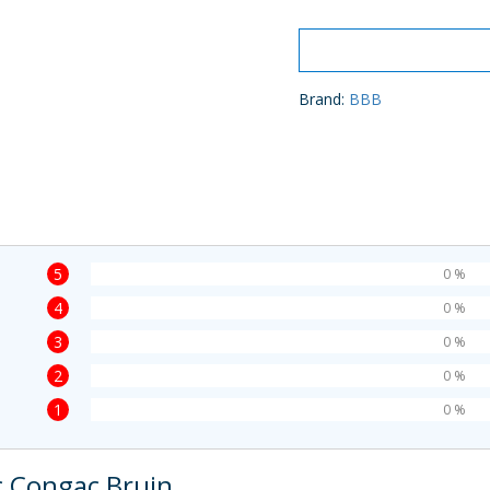
Brand:
BBB
5
0 %
4
0 %
3
0 %
2
0 %
1
0 %
 Congac Bruin