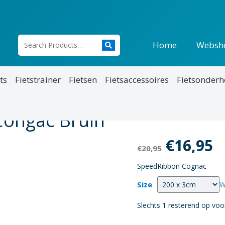
Home
Websh
ts
Fietstrainer
Fietsen
Fietsaccessoires
Fietsonder
ongac Bruin
Oorspro
H
€
16,95
€
20,95
prijs
p
SpeedRibbon Cognac
was:
is
Size
W
€20,95.
€
Slechts 1 resterend op voo