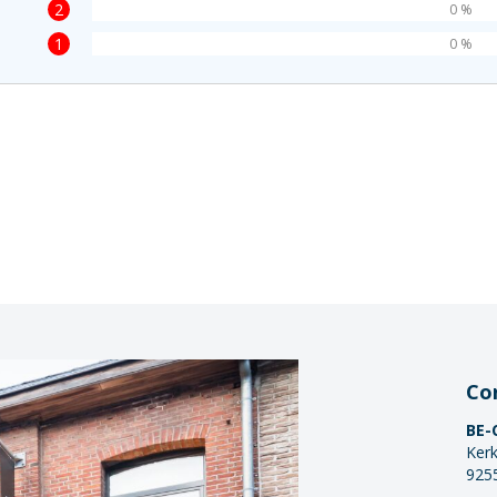
2
0 %
1
0 %
Co
BE-
Kerk
925