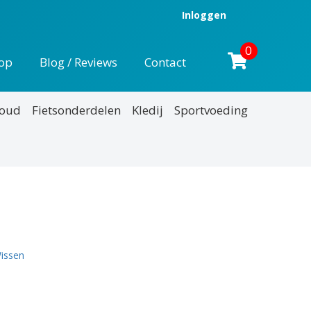
Inloggen
0
op
Blog / Reviews
Contact
houd
Fietsonderdelen
Kledij
Sportvoeding
kelijke
dige
js
issen
95.