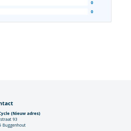
0
0
ntact
Cycle (Nieuw adres)
straat 93
5 Buggenhout