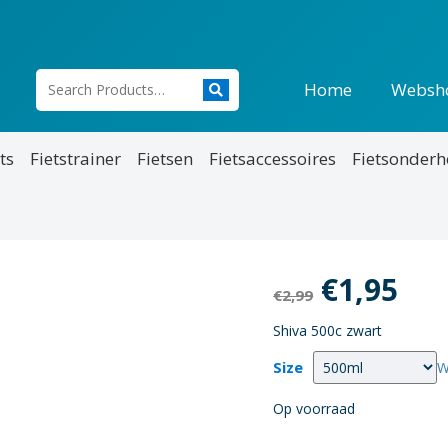
Home
Websh
ts
Fietstrainer
Fietsen
Fietsaccessoires
Fietsonder
Oorspron
Hui
€
1,95
€
2,99
prijs
pri
Shiva 500c zwart
was:
is:
Size
W
€2,99.
€1,
Op voorraad