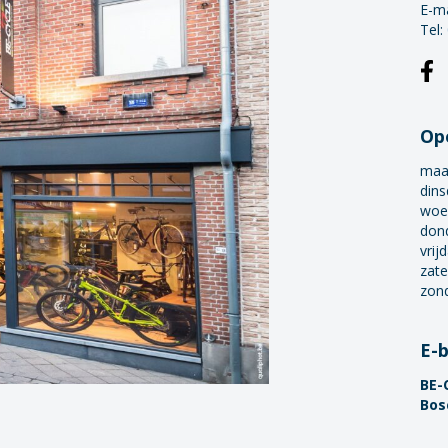
E-ma
Tel:
Op
maa
dins
woe
don
vrij
zate
zon
E-
BE-
Bos