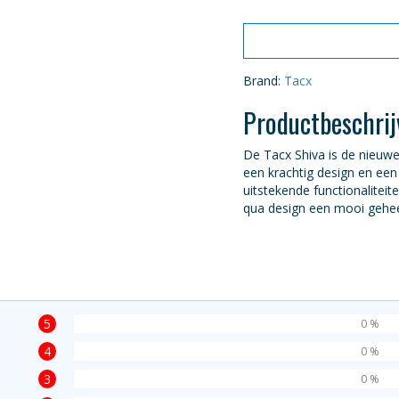
Brand:
Tacx
Productbeschrij
De Tacx Shiva is de nieuw
een krachtig design en een
uitstekende functionaliteit
qua design een mooi gehe
5
0 %
4
0 %
3
0 %