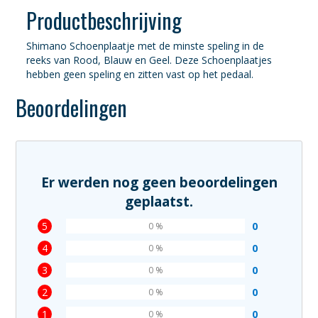
Productbeschrijving
Shimano Schoenplaatje met de minste speling in de
reeks van Rood, Blauw en Geel. Deze Schoenplaatjes
hebben geen speling en zitten vast op het pedaal.
Beoordelingen
Er werden nog geen beoordelingen
geplaatst.
5
0
0 %
4
0
0 %
3
0
0 %
2
0
0 %
1
0
0 %