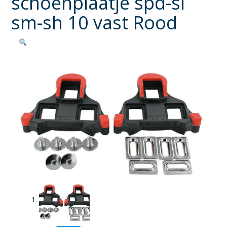
schoenplaatje spd-sl
sm-sh 10 vast Rood