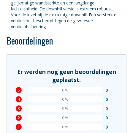
gelijkmatige wandsterkte en een langdurige
luchtdichtheid. De downhill versie is extreem robuust.
Voor de inzet bij de extra ruige downhill. Een versterkte
ventielvoet beschermt tegen de gevreesde
ventielafscheuring.
Beoordelingen
Er werden nog geen beoordelingen
geplaatst.
5
0
0 %
4
0
0 %
3
0
0 %
2
0
0 %
1
0
0 %