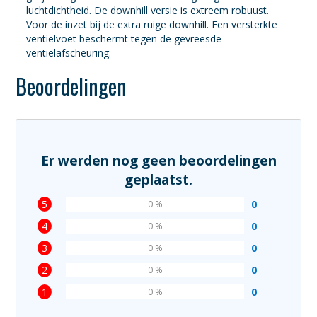
luchtdichtheid. De downhill versie is extreem robuust.
Voor de inzet bij de extra ruige downhill. Een versterkte
ventielvoet beschermt tegen de gevreesde
ventielafscheuring.
Beoordelingen
Er werden nog geen beoordelingen
geplaatst.
5
0
0 %
4
0
0 %
3
0
0 %
2
0
0 %
1
0
0 %