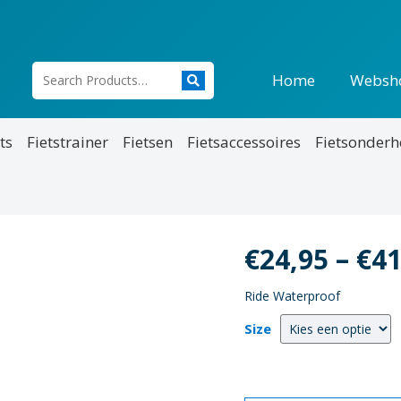
Home
Websh
ts
Fietstrainer
Fietsen
Fietsaccessoires
Fietsonder
€
24,95
–
€
41
Ride Waterproof
Size