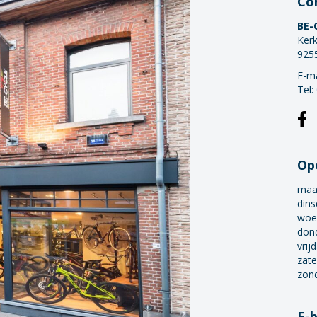
Co
BE-
Kerk
925
E-ma
Tel:
Op
maa
dins
woe
don
vrij
zate
zon
E-