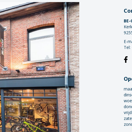
Co
BE-
Kerk
925
E-ma
Tel:
Op
maa
dins
woe
don
vrij
zate
zon