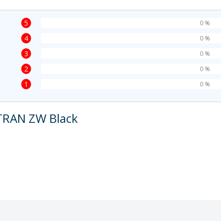
5
0 %
4
0 %
3
0 %
2
0 %
1
0 %
TRAN ZW Black