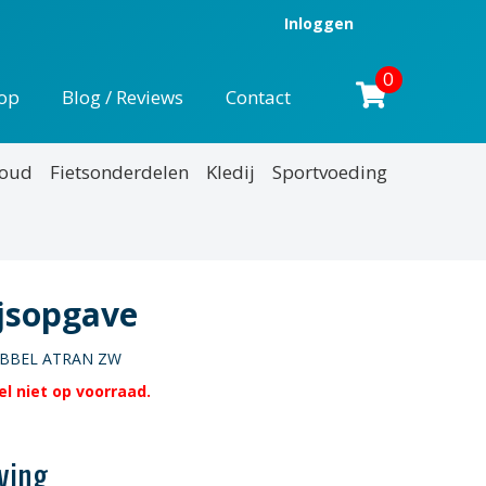
Inloggen
0
op
Blog / Reviews
Contact
houd
Fietsonderdelen
Kledij
Sportvoeding
ijsopgave
UBBEL ATRAN ZW
l niet op voorraad.
ving