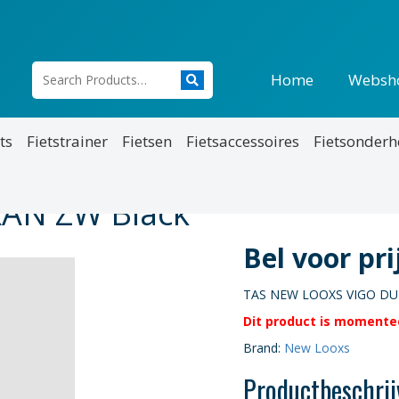
Home
Websh
ts
Fietstrainer
Fietsen
Fietsaccessoires
Fietsonder
AN ZW Black
Bel voor pr
TAS NEW LOOXS VIGO D
Dit product is momentee
Brand:
New Looxs
Productbeschrij