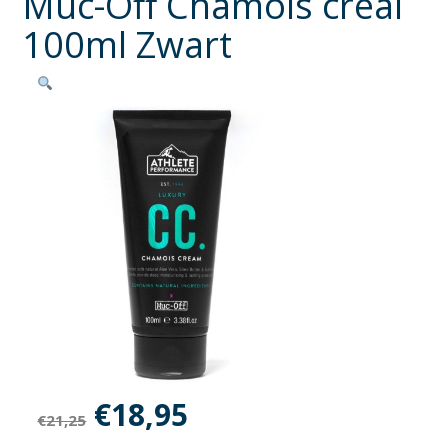
Muc-Off Chamois creal
100ml Zwart
Oorspronkelijke
Huidige
€
18,95
€
21,25