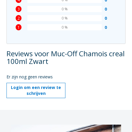
3
0
0 %
2
0
0 %
1
0
0 %
Reviews voor Muc-Off Chamois creal
100ml Zwart
Er zijn nog geen reviews
Login om een review te
schrijven