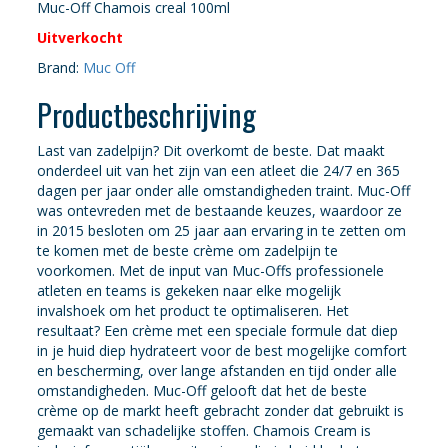
prijs
prijs
Muc-Off Chamois creal 100ml
Uitverkocht
was:
is:
Brand:
Muc Off
€21,25.
€18,95.
Productbeschrijving
Last van zadelpijn? Dit overkomt de beste. Dat maakt
onderdeel uit van het zijn van een atleet die 24/7 en 365
dagen per jaar onder alle omstandigheden traint. Muc-Off
was ontevreden met de bestaande keuzes, waardoor ze
in 2015 besloten om 25 jaar aan ervaring in te zetten om
te komen met de beste crème om zadelpijn te
voorkomen. Met de input van Muc-Offs professionele
atleten en teams is gekeken naar elke mogelijk
invalshoek om het product te optimaliseren. Het
resultaat? Een crème met een speciale formule dat diep
in je huid diep hydrateert voor de best mogelijke comfort
en bescherming, over lange afstanden en tijd onder alle
omstandigheden. Muc-Off gelooft dat het de beste
crème op de markt heeft gebracht zonder dat gebruikt is
gemaakt van schadelijke stoffen. Chamois Cream is