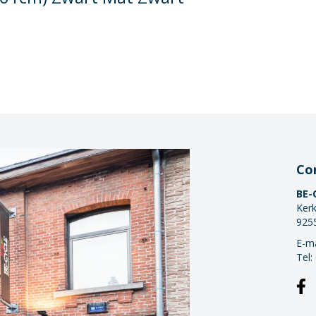
Co
BE-
Kerk
925
E-ma
Tel: