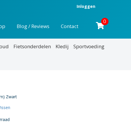
Inloggen
0
op
Blog / Reviews
Contact
houd
Fietsonderdelen
Kledij
Sportvoeding
cm) Zwart
issen
rraad