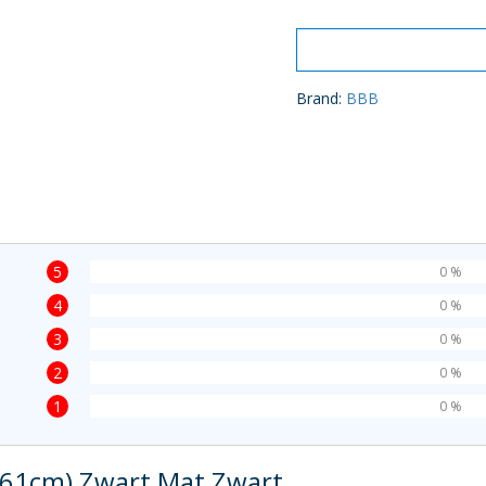
Brand:
BBB
5
0 %
4
0 %
3
0 %
2
0 %
1
0 %
-61cm) Zwart Mat Zwart