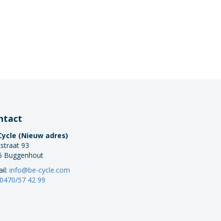
ntact
Cycle (Nieuw adres)
straat 93
5 Buggenhout
il:
info@be-cycle.com
0470/57 42 99