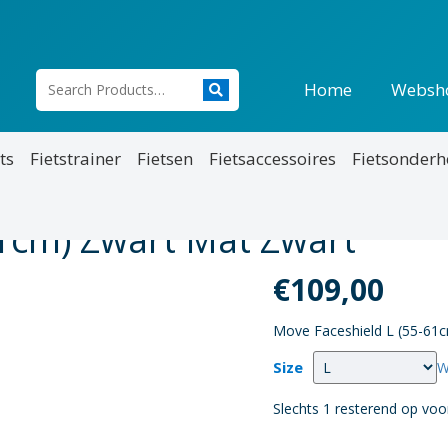
Home
Websh
ts
Fietstrainer
Fietsen
Fietsaccessoires
Fietsonder
1cm) Zwart Mat Zwart
€
109,00
Move Faceshield L (55-61
Size
W
Slechts 1 resterend op voo