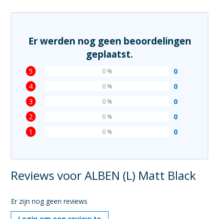
Er werden nog geen beoordelingen
geplaatst.
5
0
0 %
4
0
0 %
3
0
0 %
2
0
0 %
1
0
0 %
Reviews voor ALBEN (L) Matt Black
Er zijn nog geen reviews
Login om een review te