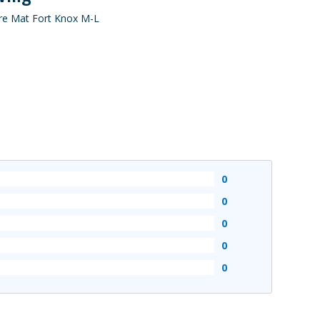
re Mat Fort Knox M-L
0
0
0
0
0