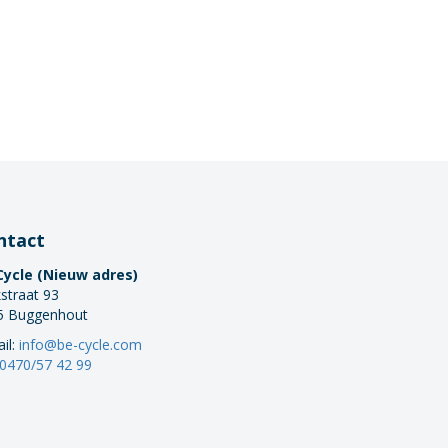
ntact
Cycle (Nieuw adres)
straat 93
5 Buggenhout
il:
info@be-cycle.com
0470/57 42 99