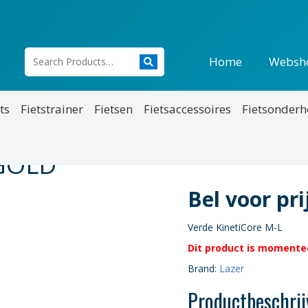
Home
Websh
ts
Fietstrainer
Fietsen
Fietsaccessoires
Fietsonder
 GOLD
Bel voor pr
Verde KinetiCore M-L
Dit product is momentee
Brand:
Lazer
Productbeschrij