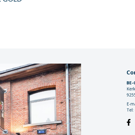
Co
BE-
Kerk
925
E-ma
Tel: