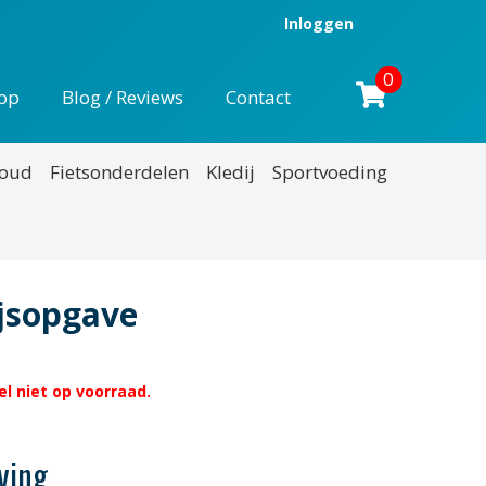
Inloggen
0
op
Blog / Reviews
Contact
houd
Fietsonderdelen
Kledij
Sportvoeding
ijsopgave
l niet op voorraad.
ving