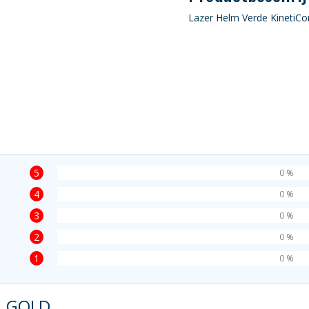
Lazer Helm Verde KinetiCo
5
0 %
4
0 %
3
0 %
2
0 %
1
0 %
-L GOLD