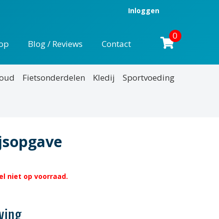
Inloggen
0
op
Blog / Reviews
Contact
houd
Fietsonderdelen
Kledij
Sportvoeding
ijsopgave
l niet op voorraad.
ving