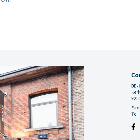
Co
BE-
Kerk
925
E-ma
Tel: