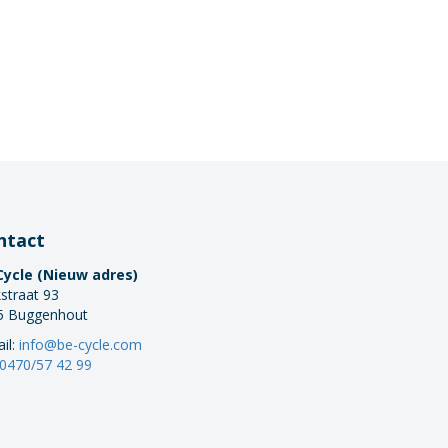
ntact
Cycle (Nieuw adres)
straat 93
5 Buggenhout
il:
info@be-cycle.com
0470/57 42 99