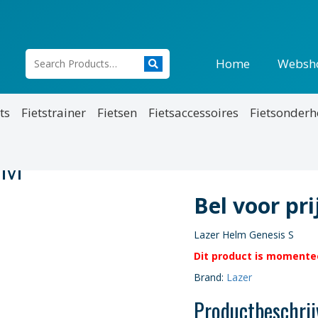
Home
Websh
ts
Fietstrainer
Fietsen
Fietsaccessoires
Fietsonder
UM
Bel voor pr
Lazer Helm Genesis S
Dit product is momentee
Brand:
Lazer
Productbeschrij