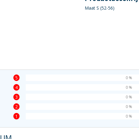
Maat S (52-56)
5
0 %
4
0 %
3
0 %
2
0 %
1
0 %
NIUM