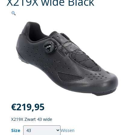
X219X wide Black
€
219,95
X219X Zwart 43 wide
Size
Wissen