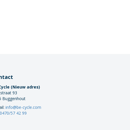
ntact
Cycle (Nieuw adres)
straat 93
5 Buggenhout
il:
info@be-cycle.com
0470/57 42 99