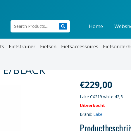
Home
Websh
ts
Fietstrainer
Fietsen
Fietsaccessoires
Fietsonder
ITE/BLACK
€
229,00
Lake CX219 white 42,5
Uitverkocht
Brand:
Lake
Productbeschrij