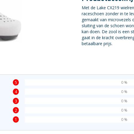
Met de Lake CX219 wielrens
raceschoen zonder in te l
gemaakt van microvezels d
sluiting van de schoen wor
kan doen. De zool is een s
gaat in de kracht overbren
betaalbare prijs.
5
0 %
4
0 %
3
0 %
2
0 %
1
0 %