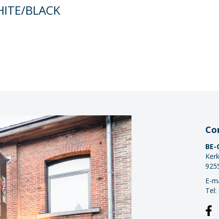
WHITE/BLACK
Co
BE-
Kerk
925
E-ma
Tel: