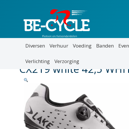
Diversen
Verhuur
Voeding
Banden
Even
Verlichting
Verzorging
CX219 white 42,5 WH