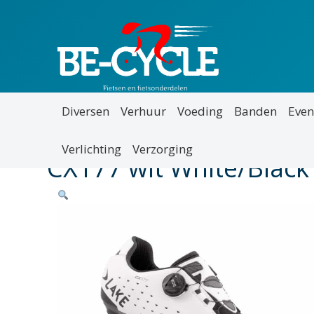
Diversen
Verhuur
Voeding
Banden
Even
Verlichting
Verzorging
CX177 wit White/Black