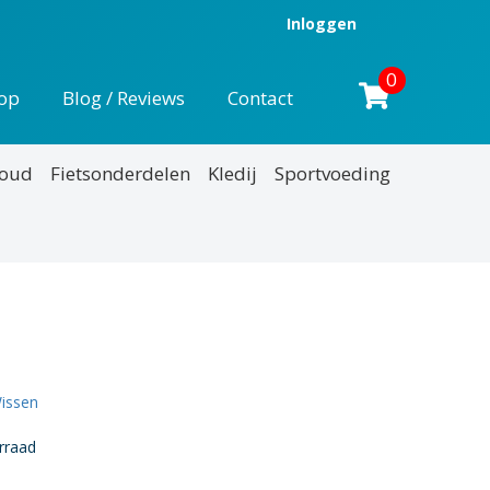
Inloggen
0
op
Blog / Reviews
Contact
houd
Fietsonderdelen
Kledij
Sportvoeding
issen
rraad