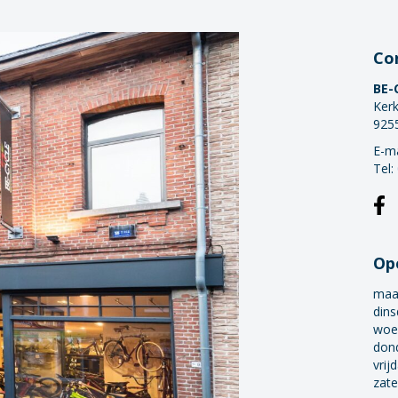
Co
BE-
Kerk
925
E-ma
Tel:
Op
maa
dins
woe
don
vrij
zate