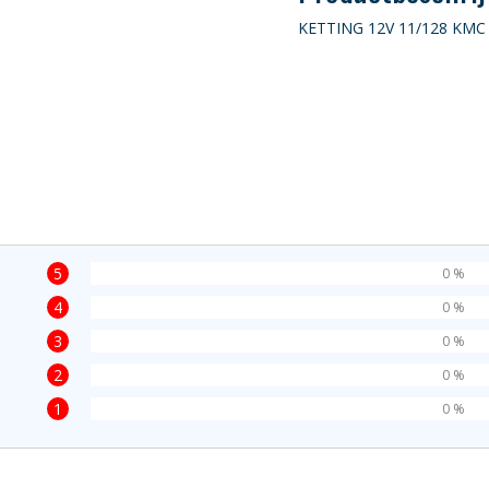
KETTING 12V 11/128 KMC 
5
0 %
4
0 %
3
0 %
2
0 %
1
0 %