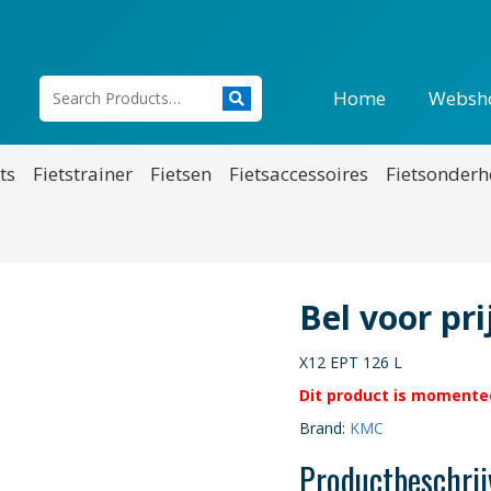
Home
Websh
ts
Fietstrainer
Fietsen
Fietsaccessoires
Fietsonder
Bel voor pr
X12 EPT 126 L
Dit product is momentee
Brand:
KMC
Productbeschrij