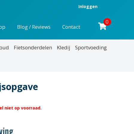
Inloggen
0
op
Blog / Reviews
Contact
houd
Fietsonderdelen
Kledij
Sportvoeding
ijsopgave
l niet op voorraad.
ving