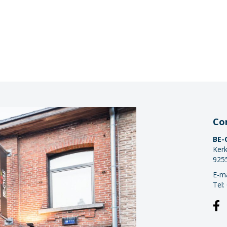
Co
BE-
Kerk
925
E-ma
Tel: