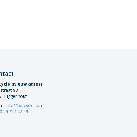
ntact
Cycle (Nieuw adres)
straat 93
5 Buggenhout
il:
info@be-cycle.com
0470/57 42 99