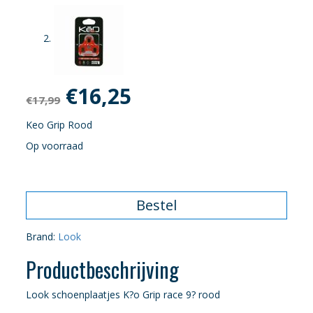
Oorspronkelijke
Huidige
€
16,25
€
17,99
prijs
prijs
Keo Grip Rood
Op voorraad
was:
is:
€17,99.
€16,25.
Bestel
Brand:
Look
Productbeschrijving
Look schoenplaatjes K?o Grip race 9? rood