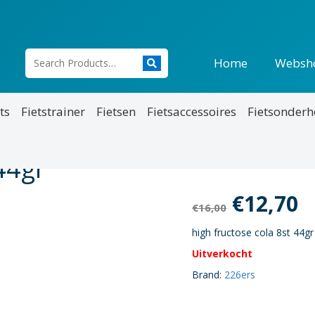
Home
Websh
ts
Fietstrainer
Fietsen
Fietsaccessoires
Fietsonder
44gr
Oorspro
H
€
12,70
€
16,00
prijs
p
high fructose cola 8st 44gr
Uitverkocht
was:
is
Brand:
226ers
€16,00.
€