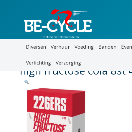
Diversen
Verhuur
Voeding
Banden
Even
Verlichting
Verzorging
high fructose cola 8st 