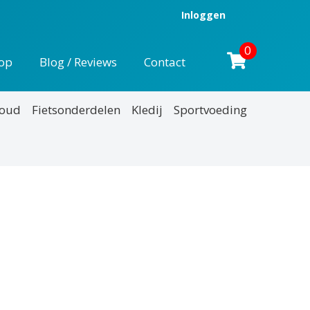
Inloggen
0
op
Blog / Reviews
Contact
houd
Fietsonderdelen
Kledij
Sportvoeding
nkelijke
uidige
rijs
:
12,70.