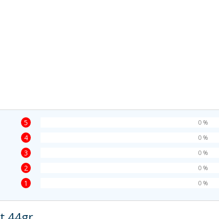
5
0 %
4
0 %
3
0 %
2
0 %
1
0 %
st 44gr