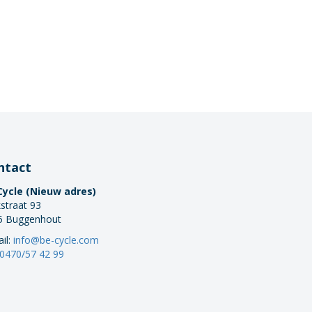
ntact
Cycle (Nieuw adres)
straat 93
5 Buggenhout
il:
info@be-cycle.com
0470/57 42 99