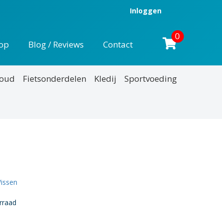
Inloggen
0
op
Blog / Reviews
Contact
houd
Fietsonderdelen
Kledij
Sportvoeding
nkelijke
uidige
rijs
:
issen
43,95.
rraad