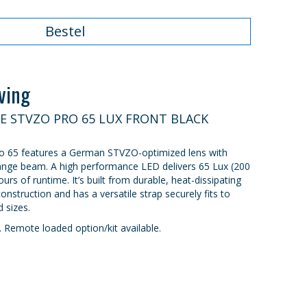
Bestel
ving
E STVZO PRO 65 LUX FRONT BLACK
o 65 features a German STVZO-optimized lens with
ange beam. A high performance LED delivers 65 Lux (200
rs of runtime. It’s built from durable, heat-dissipating
truction and has a versatile strap securely fits to
 sizes.
Remote loaded option/kit available.