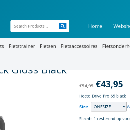
Home
Websh
ts
Fietstrainer
Fietsen
Fietsaccessoires
Fietsonder
ck Gloss Black
Oorspro
H
€
43,95
€
54,95
prijs
p
Hecto Drive Pro 65 black
was:
is
Size
W
€54,95.
€
Slechts 1 resterend op voo