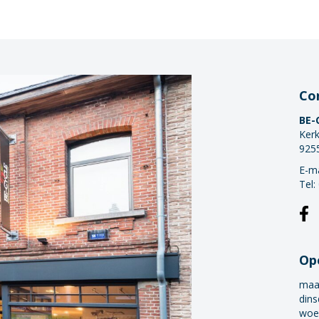
Co
BE-
Kerk
925
E-ma
Tel:
Op
maa
dins
woe