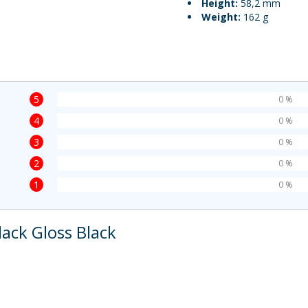
Height:
58,2 mm
Weight:
162 g
5
0 %
4
0 %
3
0 %
2
0 %
1
0 %
lack Gloss Black