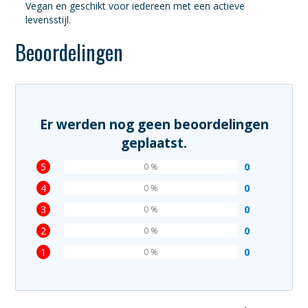
Vegan en geschikt voor iedereen met een actieve
levensstijl.
Beoordelingen
Er werden nog geen beoordelingen
geplaatst.
5
0
0 %
4
0
0 %
3
0
0 %
2
0
0 %
1
0
0 %