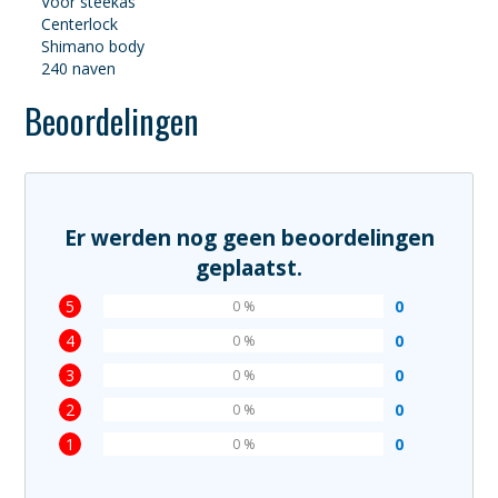
Voor steekas
Centerlock
Shimano body
240 naven
Beoordelingen
Er werden nog geen beoordelingen
geplaatst.
5
0
0 %
4
0
0 %
3
0
0 %
2
0
0 %
1
0
0 %