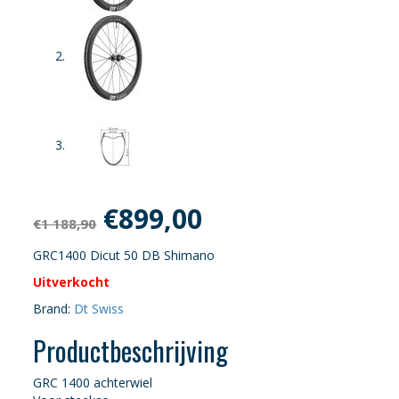
Oorspronkelijke
Huidige
€
899,00
€
1 188,90
prijs
prijs
GRC1400 Dicut 50 DB Shimano
Uitverkocht
was:
is:
Brand:
Dt Swiss
€1
€899,00.
Productbeschrijving
188,90.
GRC 1400 achterwiel